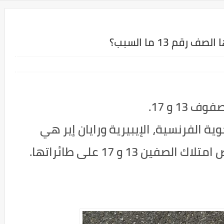
1 و 17.
وية الفرنسية، الإيبيرية ورايان إير هي
بعض شركات الطيران التي ترفض امتلاك الصفين 13 و 17 على طائراتها.