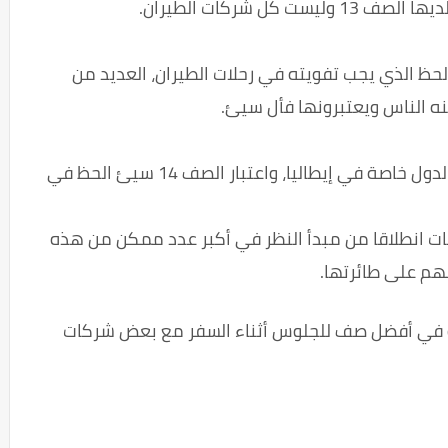
ل شركات الطيران.
حظ الذي يجب تفويته في رحلات الطيران، العديد من
نه الناس ويعتبرونها فأل سيئ.
يعتبر الرقم 17 أيضًا سيئ الحظ، في بعض الدول خاصة في إيطاليا، واعتبار الصف 14 سيئ الحظ في
فات انطلاقا من مبدأ النظر في أكبر عدد ممكن من هذه
هم على طائرتها.
قعد رقم 13 قد تجده هو في أفضل صف للجلوس أثناء السفر مع بعض شركات