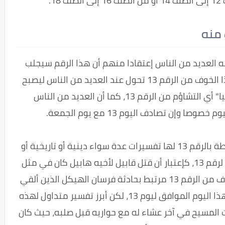
1.
ه العديد من الناس إعتقادا منهم أن هذا الرقم سيجلب
الحظ التعيس والحزن وكل ماهو سلبي، هذا الخوف من الرقم 13 تحول عند العديد من الناس ليصبح
فوبيا لها اسم علمي خاص بها "ديكتروفوبيا" أي التشاؤم من الرقم 13، كما أن العديد من الناس
ا وإن تصادف اليوم 13 مع يوم الجمعة.
كل هذه الدلالات السلبية والخرافات المرتبطة بالرقم 13 لها تفسيرات عدة سواء دينية أو تاريخية أو
حتى رياضية حول أصل ومنشأ هذه الخرافة لرقم 13، كإعتبار أن قتل قابيل لأخيه هابيل كان في مثل
هذا اليوم بينما اخرون يذهبون إلى أن الخوف من الرقم 13 مرتبط بحادثة فرسان الهيكل الذين ألقي
عليهم القبض بتهمة الهرطقة في مثل هذا اليوم الموافق ليوم 13، لكن أبرز تفسير متداول لهذه
 المسيح في آخر عشاء له مع حواريه قبل صلبه، حيث كان