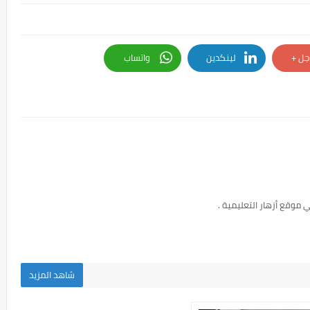
جل +
لينكدين
واتساب
 موقع أزهار التعليمية .
شاهد المزيد